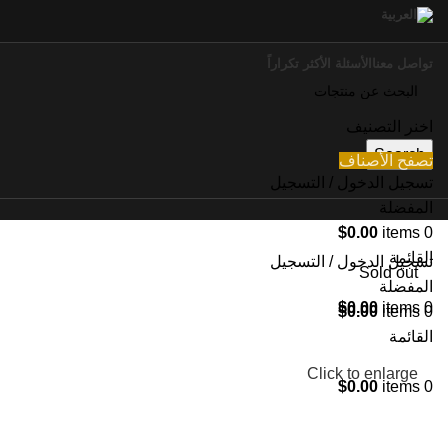
تواصل معنا
الأسئلة الأكثر تكراراً
اخنر التصنيف
Search
تصفح الأصناف
تسجيل الدخول / التسجيل
المفضلة
$
0.00
items
0
القائمة
تسجيل الدخول / التسجيل
Sold out
المفضلة
$
0.00
items
0
$
0.00
items
0
القائمة
Click to enlarge
$
0.00
items
0