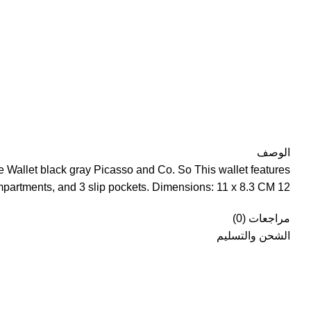
الوصف
 Wallet black gray Picasso and Co. So This wallet features:
12 credit card slots, 2 cash compartments, and 3 slip pockets. Dimensions: 11 x 8.3 CM.
مراجعات (0)
الشحن والتسليم